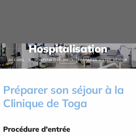
Panneau de gestion des cookies
Hospitalisation
FR
EN
ACCUEIL
HOSPITALISATION
PRÉPARER VOTRE SÉJOUR
Préparer son séjour à la
Clinique de Toga
Procédure d'entrée