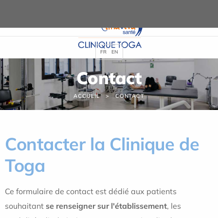
Panneau de gestion des cookies
FR
EN
Contact
ACCUEIL
CONTACT
Contacter la Clinique de
Toga
Ce formulaire de contact est dédié aux patients
souhaitant
se renseigner sur l'établissement
, les